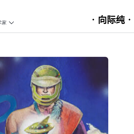
· 向际纯 ·
术家